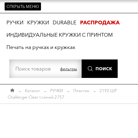
ОТКРЫТЬ МЕНЮ
ть
РУЧКИ
КРУЖКИ
DURABLE
РАСПРОДАЖА
ИНДИВИДУАЛЬНЫЕ КРУЖКИ С ПРИНТОМ
Печать на ручках и кружках
ПОИСК
фильтры
→
Каталог
→
РУЧКИ
→
Пластик
→
2192 ШР
Challenger Clear т.синий 2757