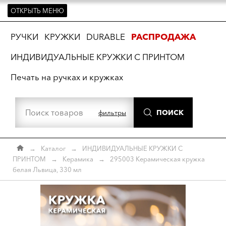
ОТКРЫТЬ МЕНЮ
ть
РУЧКИ
КРУЖКИ
DURABLE
РАСПРОДАЖА
ИНДИВИДУАЛЬНЫЕ КРУЖКИ С ПРИНТОМ
Печать на ручках и кружках
ПОИСК
фильтры
→
Каталог
→
ИНДИВИДУАЛЬНЫЕ КРУЖКИ С
ПРИНТОМ
→
Керамика
→
295003 Керамическая кружка
белая Львица, 330 мл