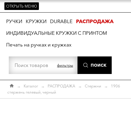
ОТКРЫТЬ МЕНЮ
ть
РУЧКИ
КРУЖКИ
DURABLE
РАСПРОДАЖА
ИНДИВИДУАЛЬНЫЕ КРУЖКИ С ПРИНТОМ
Печать на ручках и кружках
ПОИСК
фильтры
→
Каталог
→
РАСПРОДАЖА
→
Стержни
→
1906
стержень гелевый, черный