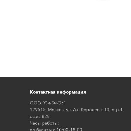
Контактная информация
ООО "Си-Би-Эс"
129515, Москва, ул. Ак. Королева, 13, стр.1,
офис 828
Часы работы:
по будням с 10:00–18:00