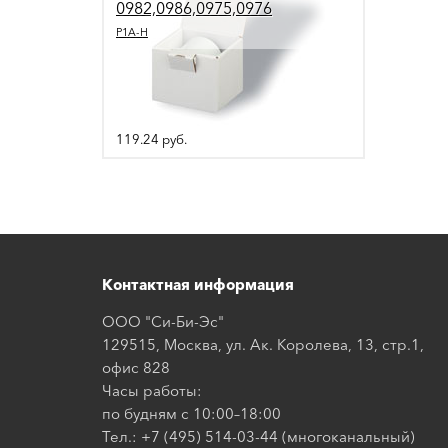
0982,0986,0975,0976
P1A-H
119.24
руб.
Контактная информация
ООО "Си-Би-Эс"
129515, Москва, ул. Ак. Королева, 13, стр.1,
офис 828
Часы работы:
по будням с 10:00–18:00
Тел.: +7 (495) 514-03-44 (многоканальный)