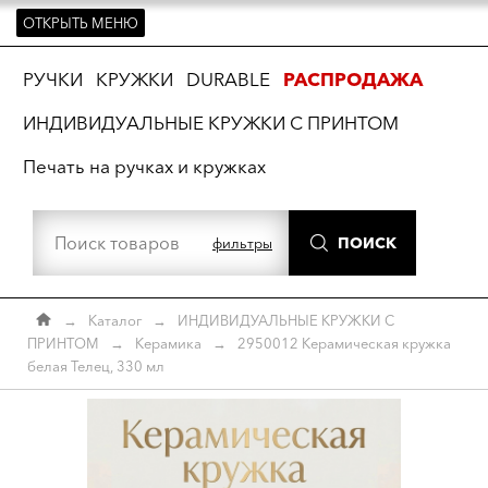
ОТКРЫТЬ МЕНЮ
ть
РУЧКИ
КРУЖКИ
DURABLE
РАСПРОДАЖА
ИНДИВИДУАЛЬНЫЕ КРУЖКИ С ПРИНТОМ
Печать на ручках и кружках
ПОИСК
фильтры
→
Каталог
→
ИНДИВИДУАЛЬНЫЕ КРУЖКИ С
ПРИНТОМ
→
Керамика
→
2950012 Керамическая кружка
белая Телец, 330 мл