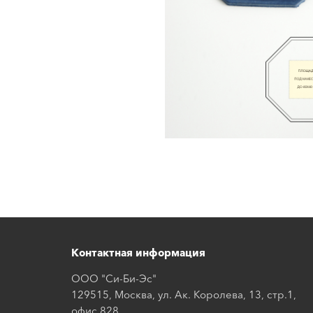
Контактная информация
ООО "Си-Би-Эс"
129515, Москва, ул. Ак. Королева, 13, стр.1,
офис 828