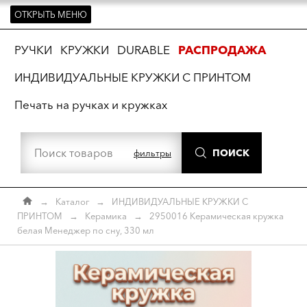
ОТКРЫТЬ МЕНЮ
ть
РУЧКИ
КРУЖКИ
DURABLE
РАСПРОДАЖА
ИНДИВИДУАЛЬНЫЕ КРУЖКИ С ПРИНТОМ
Печать на ручках и кружках
ПОИСК
фильтры
→
Каталог
→
ИНДИВИДУАЛЬНЫЕ КРУЖКИ С
ПРИНТОМ
→
Керамика
→
2950016 Керамическая кружка
белая Менеджер по сну, 330 мл