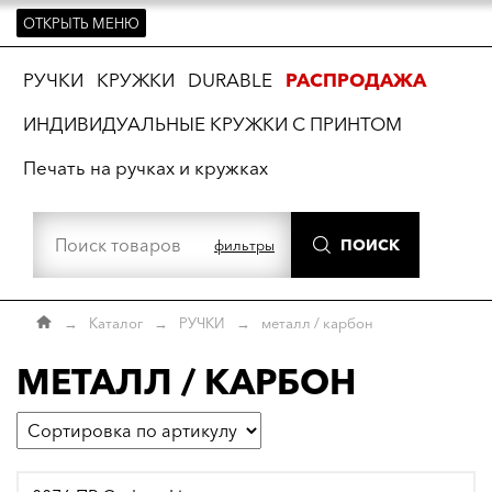
ОТКРЫТЬ МЕНЮ
ть
РУЧКИ
КРУЖКИ
DURABLE
РАСПРОДАЖА
ИНДИВИДУАЛЬНЫЕ КРУЖКИ С ПРИНТОМ
Печать на ручках и кружках
ПОИСК
фильтры
→
Каталог
→
РУЧКИ
→
металл / карбон
МЕТАЛЛ / КАРБОН