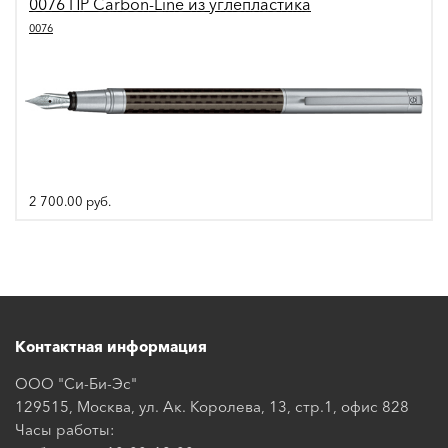
0076 ПР Carbon-Line из углепластика
0076
2 700.00
руб.
Контактная информация
ООО "Си-Би-Эс"
129515, Москва, ул. Ак. Королева, 13, стр.1, офис 828
Часы работы: