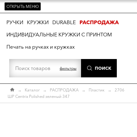
ОТКРЫТЬ МЕНЮ
ть
РУЧКИ
КРУЖКИ
DURABLE
РАСПРОДАЖА
ИНДИВИДУАЛЬНЫЕ КРУЖКИ С ПРИНТОМ
Печать на ручках и кружках
ПОИСК
фильтры
→
Каталог
→
РАСПРОДАЖА
→
Пластик
→
2706
ШР Centrix Polished зеленый 347