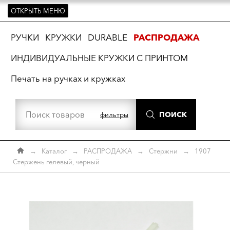
ОТКРЫТЬ МЕНЮ
ть
РУЧКИ
КРУЖКИ
DURABLE
РАСПРОДАЖА
ИНДИВИДУАЛЬНЫЕ КРУЖКИ С ПРИНТОМ
Печать на ручках и кружках
ПОИСК
фильтры
→
Каталог
→
РАСПРОДАЖА
→
Стержни
→
1907
Стержень гелевый, черный