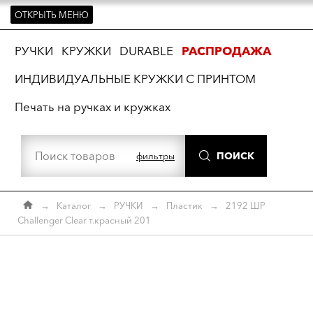
ОТКРЫТЬ МЕНЮ
ть
РУЧКИ
КРУЖКИ
DURABLE
РАСПРОДАЖА
ИНДИВИДУАЛЬНЫЕ КРУЖКИ С ПРИНТОМ
Печать на ручках и кружках
ПОИСК
фильтры
→
Каталог
→
РУЧКИ
→
Пластик
→
2192 ШР
Challenger Clear т.красный 201