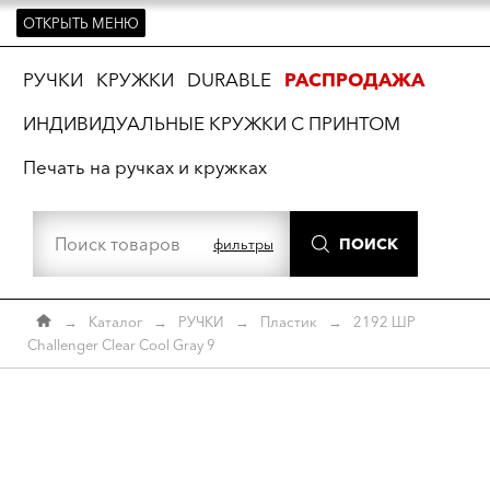
ОТКРЫТЬ МЕНЮ
ть
РУЧКИ
КРУЖКИ
DURABLE
РАСПРОДАЖА
ИНДИВИДУАЛЬНЫЕ КРУЖКИ С ПРИНТОМ
Печать на ручках и кружках
ПОИСК
фильтры
→
Каталог
→
РУЧКИ
→
Пластик
→
2192 ШР
Challenger Clear Cool Gray 9