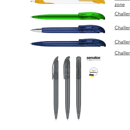
zone
Challe
Challe
Challen
Challe