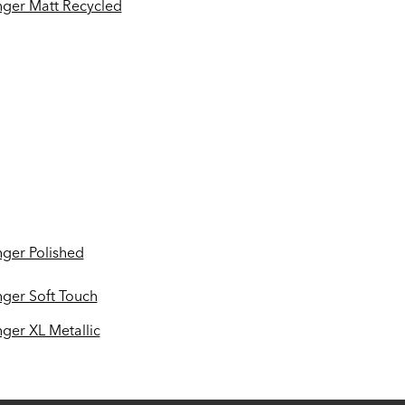
nger Matt Recycled
nger Polished
nger Soft Touch
ger XL Metallic