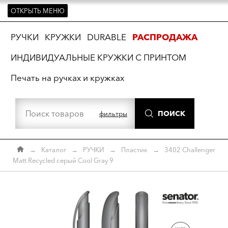
ОТКРЫТЬ МЕНЮ
ть
РУЧКИ
КРУЖКИ
DURABLE
РАСПРОДАЖА
ИНДИВИДУАЛЬНЫЕ КРУЖКИ С ПРИНТОМ
Печать на ручках и кружках
ПОИСК
фильтры
→
Каталог
→
РУЧКИ
→
Пластик
→
3402 Challenger
Matt Recycled серый Cool Gray 9