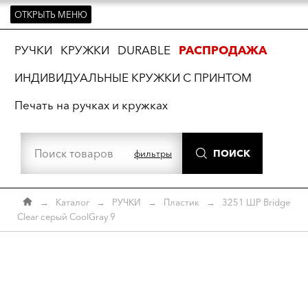
ОТКРЫТЬ МЕНЮ
ть
РУЧКИ
КРУЖКИ
DURABLE
РАСПРОДАЖА
ИНДИВИДУАЛЬНЫЕ КРУЖКИ С ПРИНТОМ
Печать на ручках и кружках
ПОИСК
фильтры
→
Каталог
→
РУЧКИ
→
Пластик
→
3251 ШР Bridge
Clear серый CoolGray 9