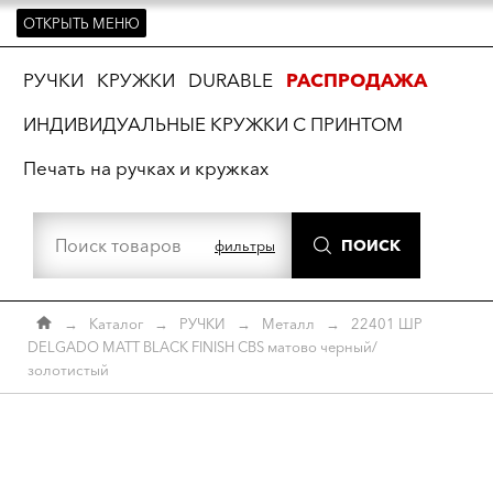
ОТКРЫТЬ МЕНЮ
ть
РУЧКИ
КРУЖКИ
DURABLE
РАСПРОДАЖА
ИНДИВИДУАЛЬНЫЕ КРУЖКИ С ПРИНТОМ
Печать на ручках и кружках
ПОИСК
фильтры
→
Каталог
→
РУЧКИ
→
Металл
→
22401 ШР
DELGADO MATT BLACK FINISH CBS матово черный/
золотистый