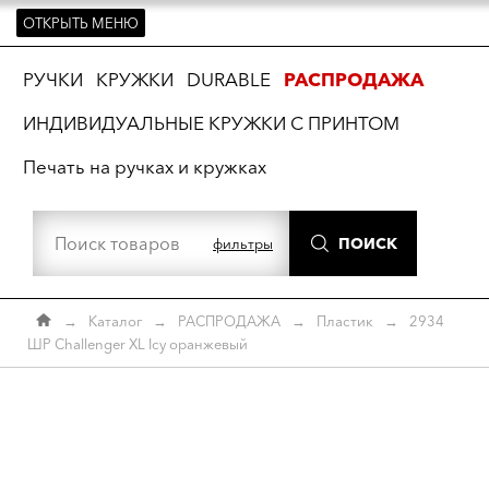
ОТКРЫТЬ МЕНЮ
ть
РУЧКИ
КРУЖКИ
DURABLE
РАСПРОДАЖА
ИНДИВИДУАЛЬНЫЕ КРУЖКИ С ПРИНТОМ
Печать на ручках и кружках
ПОИСК
фильтры
→
Каталог
→
РАСПРОДАЖА
→
Пластик
→
2934
ШР Challenger XL Icy оранжевый