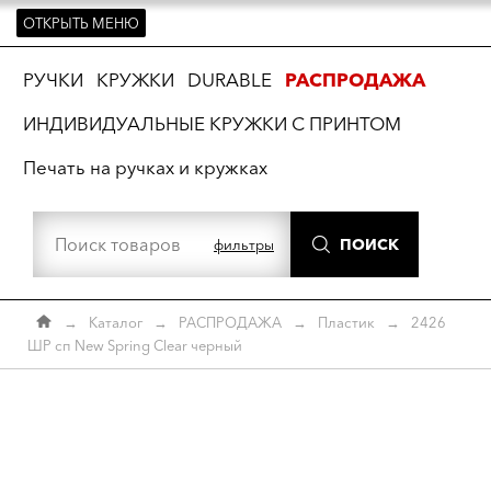
ОТКРЫТЬ МЕНЮ
ть
РУЧКИ
КРУЖКИ
DURABLE
РАСПРОДАЖА
ИНДИВИДУАЛЬНЫЕ КРУЖКИ С ПРИНТОМ
Печать на ручках и кружках
ПОИСК
фильтры
→
Каталог
→
РАСПРОДАЖА
→
Пластик
→
2426
ШР сп New Spring Clear черный